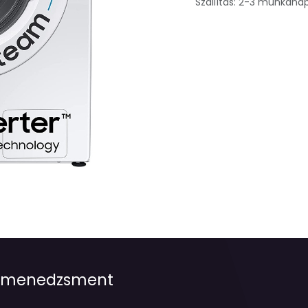
Szállítás: 2-3 munkana
jetmenedzsment