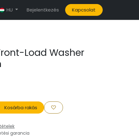
Bejelentkezés
Kapcsolat
HU
ront-Load Washer
m
Kosárba rakás
tételek
etési garancia