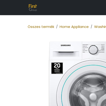
Tartalomra ugrás
Kezdőlap
Rólunk
Franchise
I
Összes termék
Home Appliance
Washi