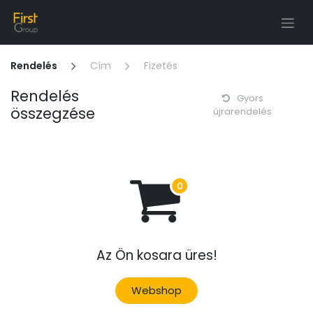
Tartalomra ugrás
Rendelés
Cím
Fizetés
Rendelés
Gyors
összegzése
újrarendelés
Az Ön kosara üres!
Webshop