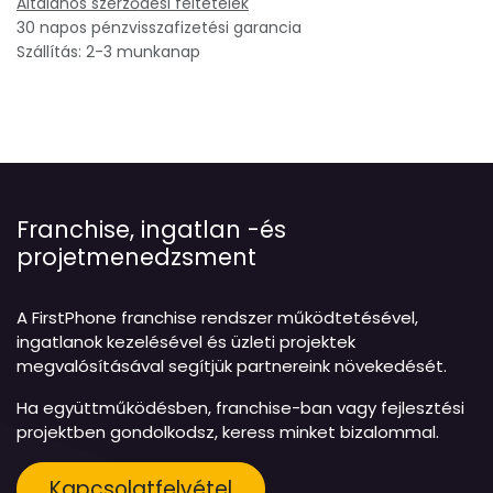
Általános szerződési feltételek
30 napos pénzvisszafizetési garancia
Szállítás: 2-3 munkanap
Franchise, ingatlan -és
projetmenedzsment
A FirstPhone franchise rendszer működtetésével,
ingatlanok kezelésével és üzleti projektek
megvalósításával segítjük partnereink növekedését.
Ha együttműködésben, franchise-ban vagy fejlesztési
projektben gondolkodsz, keress minket bizalommal.
Kapcsolatfelvétel