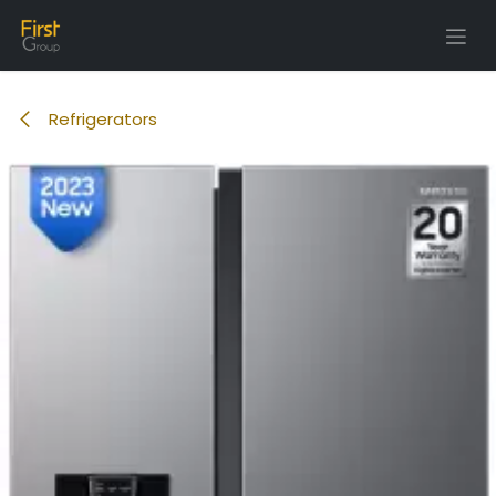
Tartalomra ugrás
Refrigerators