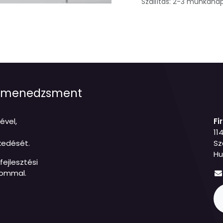
Szállítás: 2-3 munkana
jetmenedzsment
ével,
Fi
11
kedését.
Sz
Hu
ejlesztési
lommal.