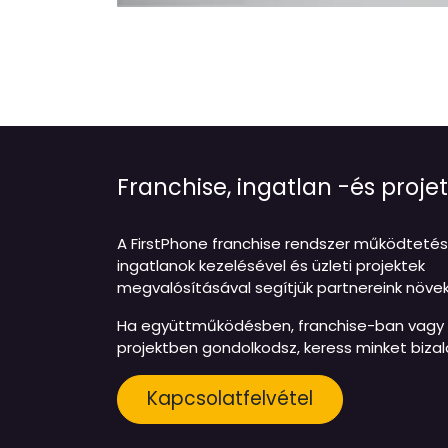
Franchise, ingatlan -és pro
A FirstPhone franchise rendszer működtetés
ingatlanok kezelésével és üzleti projektek
megvalósításával segítjük partnereink növe
Ha együttműködésben, franchise-ban vagy f
projektben gondolkodsz, keress minket biza
Kapcsolatfelvétel