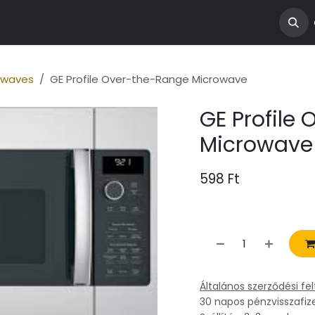
ngatlanjaink
owaves
GE Profile Over-the-Range Microwave
GE Profile
Microwave
598
Ft
Általános szerződési fel
30 napos pénzvisszafiz