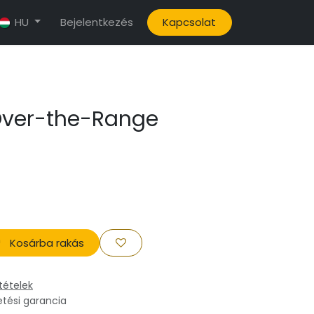
Bejelentkezés
Kapcsolat
HU
 Over-the-Range
Kosárba rakás
tételek
etési garancia