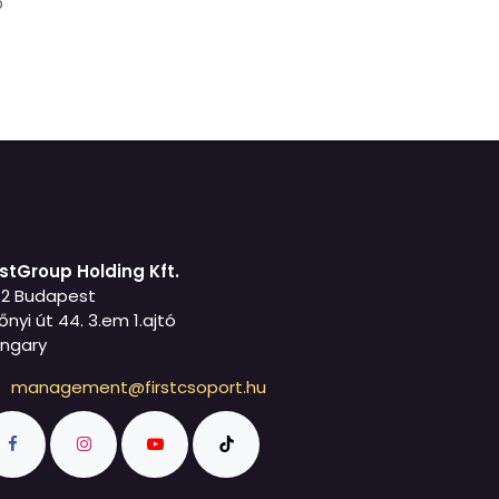
p
rstGroup Holding Kft.
42 Budapest
őnyi út 44. 3.em 1.ajtó
ngary
management@firstcsoport.hu