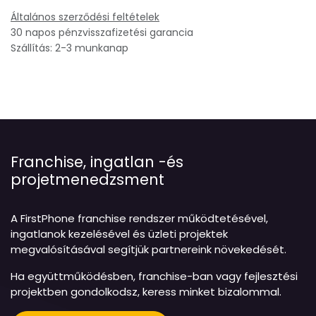
Általános szerződési feltételek
30 napos pénzvisszafizetési garancia
Szállítás: 2-3 munkanap
Franchise, ingatlan -és
projetmenedzsment
A FirstPhone franchise rendszer működtetésével,
ingatlanok kezelésével és üzleti projektek
megvalósításával segítjük partnereink növekedését.
Ha együttműködésben, franchise-ban vagy fejlesztési
projektben gondolkodsz, keress minket bizalommal.