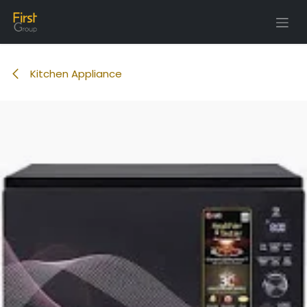
Tartalomra ugrás
Kitchen Appliance