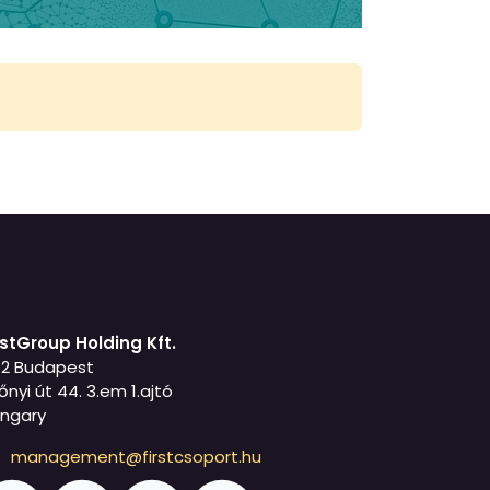
rstGroup Holding Kft.
42 Budapest
őnyi út 44. 3.em 1.ajtó
ngary
management@firstcsoport.hu