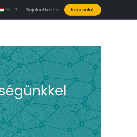
Bejelentkezés
Kapcsolat
HU
ségünkkel