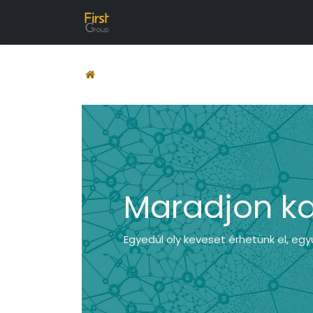
Tartalomra ugrás
Kezdőlap
Rólunk
Franchise
I
Maradjon k
Egyedül oly keveset érhetünk el, eg