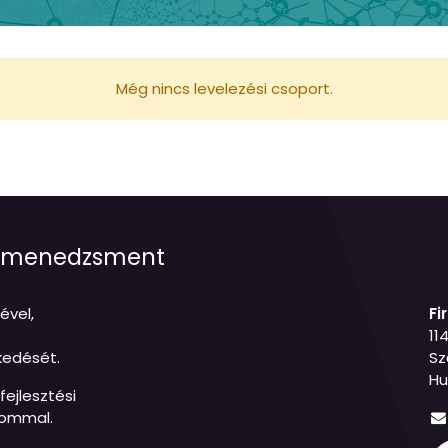
Még nincs levelezési csoport.
jetmenedzsment
ével,
Fi
11
kedését.
Sz
Hu
ejlesztési
lommal.