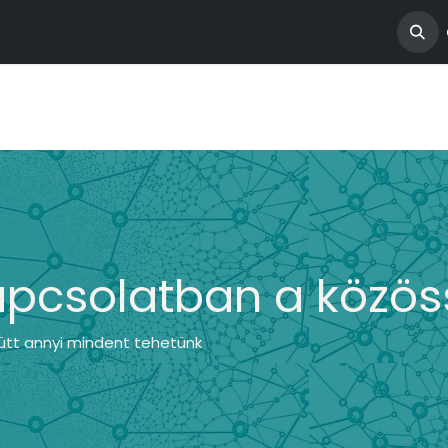
ngatlanjaink
apcsolatban a közös
yütt annyi mindent tehetünk